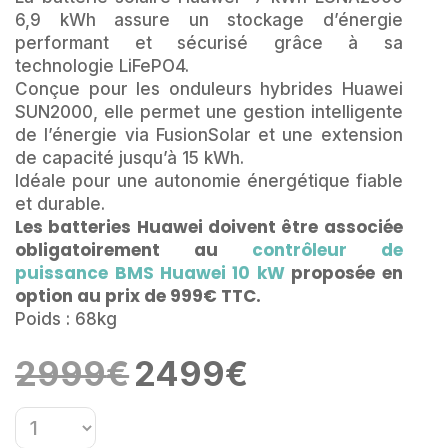
6,9 kWh assure un stockage d’énergie
performant et sécurisé grâce à sa
technologie LiFePO4.
Conçue pour les onduleurs hybrides Huawei
SUN2000, elle permet une gestion intelligente
de l’énergie via FusionSolar et une extension
de capacité jusqu’à 15 kWh.
Idéale pour une autonomie énergétique fiable
et durable.
Les batteries Huawei doivent être associée
obligatoirement au
contrôleur de
puissance BMS Huawei 10 kW
proposée en
option au prix de 999€ TTC.
Poids : 68kg
Le
Le
2999
€
2499
€
prix
prix
initial
actuel
était :
est :