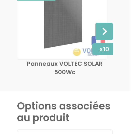
x10
Panneaux VOLTEC SOLAR
Ondu
500Wc
Options associées
au produit