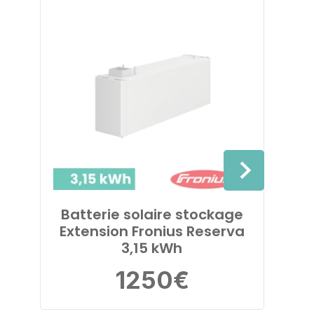
Batterie solaire stockage
Bat
Extension Fronius Reserva
Fro
3,15 kWh
3
1250
€