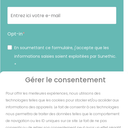
Opt-in
En soumettant ce formulaire, j'accepte que les
informations saisies soient exploitées par Sunethic.
*
Vous pouvez vous désinscrire à tout moment en cliquant sur
Gérer le consentement
le lien présent dans nos emails.
Pour offrir les meilleures expériences, nous utilisons des
S'INSCRIRE
technologies telles que les cookies pour stocker et/ou accéder aux
informations des appareils. Le fait de consentir à ces technologies
nous permettra de traiter des données telles que le comportement
de navigation ou les ID uniques sur ce site. Le fait de ne pas
consentir ou de retirer son consentement peut avoir un effet négatif