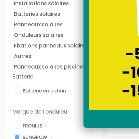
Installations solaires
plug and play Anker
pho
Batteries solaires
Panneaux solaires
Onduleurs solaires
Fixations panneaux solaires
Autres
Panneaux solaires piscine
SUNET
Batterie
solaire
ma
Batterie en option
4
Marque de l'onduleur
FRONIUS
8
SUNGROW
4