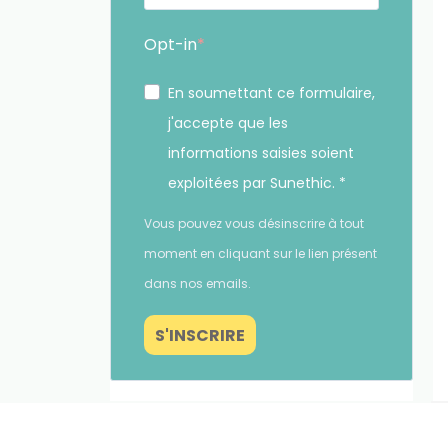
Opt-in
En soumettant ce formulaire,
j'accepte que les
informations saisies soient
exploitées par Sunethic. *
céder aux informations des appareils. Le
Vous pouvez vous désinscrire à tout
ou les ID uniques sur ce site. Le fait
moment en cliquant sur le lien présent
ctions.
Continuer sans accepter
dans nos emails.
PRÉFÉRENCES
S'INSCRIRE
Fait avec coeur par
Numéria Communication