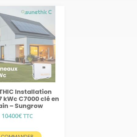
HIC Installation
 7 kWc C7000 clé en
in – Sungrow
10400
€
TTC
COMMANDER