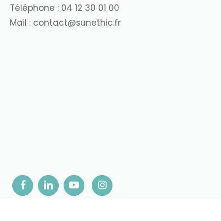
Téléphone :
04 12 30 01 00
Mail :
contact@sunethic.fr
Pour offrir les meilleures expériences, 
fait de consentir à ces technologies nou
de ne pas consentir ou de retirer son co
ACCE
Mentions Légales
-
CGV
-
Cookies
-
Confidentialité
-
Conditi