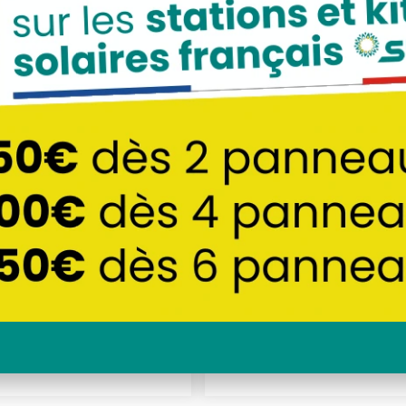
tovoltaïques
HIC Installation
SUNETHIC Install
 4kWc C4000 clé en
solaire 5kWc C5000
in – Sungrow
main – Sungr
7250
€
8550
€
TTC
TTC
COMMANDER
COMMANDER