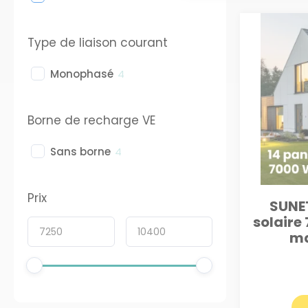
Type de liaison courant
Monophasé
4
Borne de recharge VE
Sans borne
4
Prix
SUNET
solaire
ma