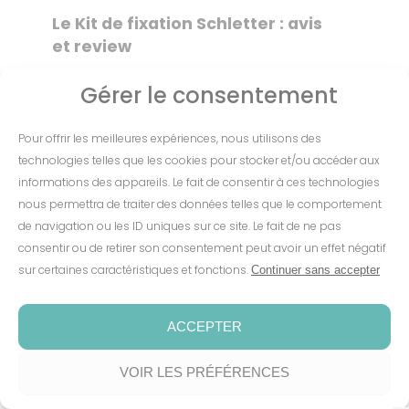
Le Kit de fixation Schletter : avis
et review
Pourquoi choisir ce kit ?
Gérer le consentement
Le kit de fixation G-fix de Schletter
Pour offrir les meilleures expériences, nous utilisons des
est conçu pour fixer solidement vos
technologies telles que les cookies pour stocker et/ou accéder aux
panneaux solaires sur une toiture
informations des appareils. Le fait de consentir à ces technologies
nous permettra de traiter des données telles que le comportement
en tuiles, qu’elle soit plate, romane,
de navigation ou les ID uniques sur ce site. Le fait de ne pas
panne, ou mécanique
. Ce Kit de
consentir ou de retirer son consentement peut avoir un effet négatif
fixation Schletter, utilisé par une
sur certaines caractéristiques et fonctions.
Continuer sans accepter
minorité de professionnels du
solaire, est composé de tous les
ACCEPTER
éléments nécessaires à
VOIR LES PRÉFÉRENCES
l’installation. Les fixations sont
prévues pour une installation en