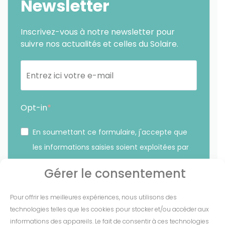
Newsletter
Inscrivez-vous à notre newsletter pour
suivre nos actualités et celles du Solaire.
Opt-in
En soumettant ce formulaire, j'accepte que
les informations saisies soient exploitées par
Sunethic. *
Gérer le consentement
Vous pouvez vous désinscrire à tout moment en cliquant
Pour offrir les meilleures expériences, nous utilisons des
sur le lien présent dans nos emails.
technologies telles que les cookies pour stocker et/ou accéder aux
informations des appareils. Le fait de consentir à ces technologies
S'INSCRIRE