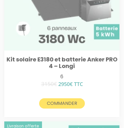
Kit solaire E3180 et batterie Anker PRO
4 – Longi
6
3150
€
Le
Le
2950
€
TTC
prix
prix
initial
actuel
était :
est :
COMMANDER
3150€.
2950€.
Livraison offerte