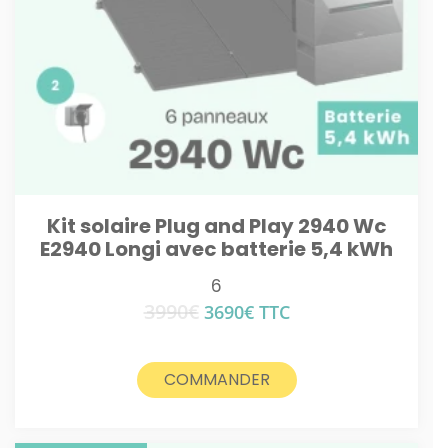
Kit solaire Plug and Play 2940 Wc
E2940 Longi avec batterie 5,4 kWh
6
3990
€
Le
Le
3690
€
TTC
prix
prix
initial
actuel
était :
est :
COMMANDER
3990€.
3690€.