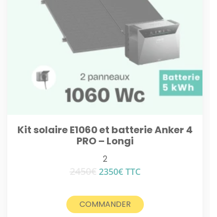
Kit solaire E1060 et batterie Anker 4
PRO – Longi
2
2450
€
Le
Le
2350
€
TTC
prix
prix
initial
actuel
était :
est :
COMMANDER
2450€.
2350€.