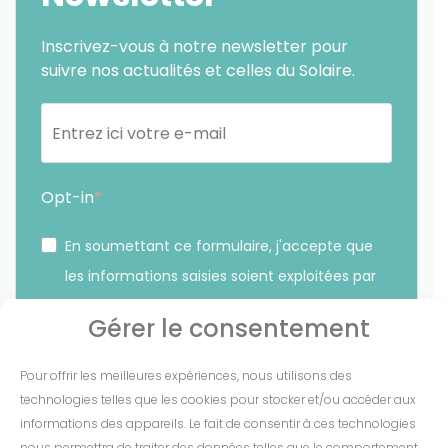
Inscrivez-vous à notre newsletter pour
suivre nos actualités et celles du Solaire.
Opt-in
En soumettant ce formulaire, j'accepte que
les informations saisies soient exploitées par
Sunethic. *
Gérer le consentement
Vous pouvez vous désinscrire à tout moment en cliquant
Pour offrir les meilleures expériences, nous utilisons des
sur le lien présent dans nos emails.
technologies telles que les cookies pour stocker et/ou accéder aux
informations des appareils. Le fait de consentir à ces technologies
S'INSCRIRE
nous permettra de traiter des données telles que le comportement