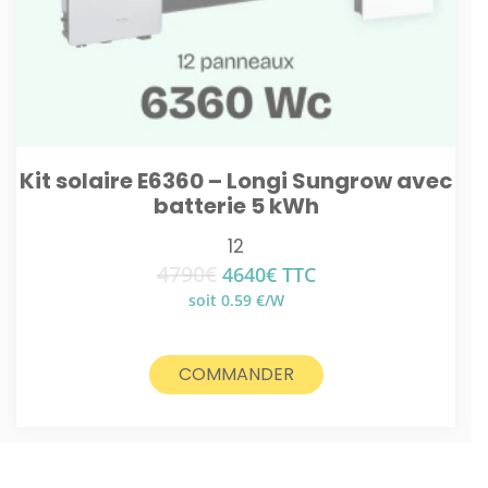
Kit solaire E6360 – Longi Sungrow avec
batterie 5 kWh
12
4790
€
Le
Le
4640
€
TTC
prix
prix
soit 0.59 €/W
initial
actuel
était :
est :
4790€.
4640€.
COMMANDER