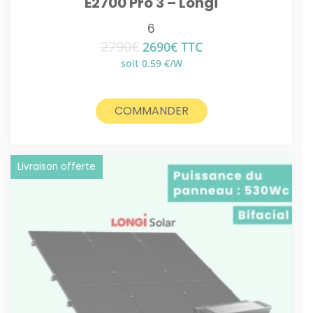
E2700 Pro 3 – Longi
6
2790
€
Le
Le
2690
€
TTC
prix
prix
soit 0.59 €/W
initial
actuel
était :
est :
2790€.
2690€.
COMMANDER
Livraison offerte