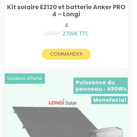
Kit solaire E2120 et batterie Anker PRO
4 – Longi
4
2800
€
Le
Le
2700
€
TTC
prix
prix
initial
actuel
était :
est :
COMMANDER
2800€.
2700€.
Livraison offerte