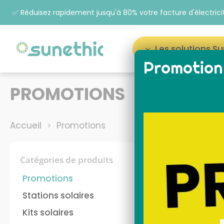
✅ Réduisez rapidement jusqu'à 80% votre facture d'électrici
Les solutions S
Promotion 
Appuyez sur Entrée pour rechercher ou sur ESC p
PROMOTIONS
Accueil
Promotions
Catégories de produits
Promotions
Promotion
Stations solaires
Kits solaires