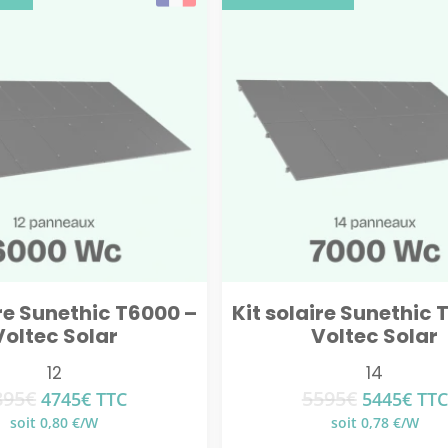
ire Sunethic T6000 –
Kit solaire Sunethic 
Voltec Solar
Voltec Solar
12
14
895
€
5595
€
Le
Le
Le
Le
4745
€
TTC
5445
€
TTC
prix
prix
prix
prix
soit 0,80 €/W
soit 0,78 €/W
initial
actuel
initial
actu