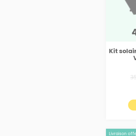
Kit sola
3
Livraison off