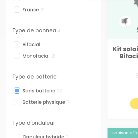
France
21
Type de panneau
Bifacial
1
Kit sola
Bifaci
Monofacial
21
Type de batterie
Sans batterie
22
Batterie physique
7
Type d'onduleur
Livraison off
Onduleur hybride
3