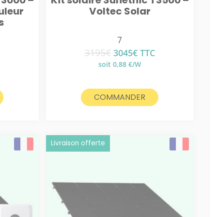
T3000 –
Kit solaire Sunethic T3500 –
uleur
Voltec Solar
s
7
3195
€
Le
Le
3045
€
TTC
prix
prix
soit 0,88 €/W
el
initial
actuel
était :
est :
€.
3195€.
3045€.
COMMANDER
Livraison offerte