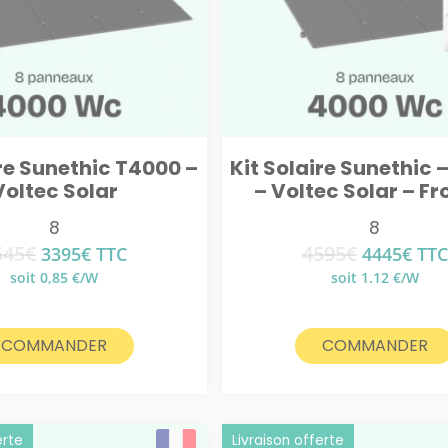
ire Sunethic T4000 –
Kit Solaire Sunethic 
Voltec Solar
– Voltec Solar – Fr
8
8
545
€
4595
€
Le
Le
Le
Le
3395
€
TTC
4445
€
TTC
prix
prix
prix
prix
soit 0,85 €/W
soit 1.12 €/W
initial
actuel
initial
actu
était :
est :
était :
est :
3545€.
3395€.
4595€.
4445
COMMANDER
COMMANDER
erte
Livraison offerte