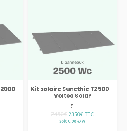
T2000 –
Kit solaire Sunethic T2500 –
Voltec Solar
5
2450
€
Le
Le
2350
€
TTC
prix
prix
soit 0,98 €/W
el
initial
actuel