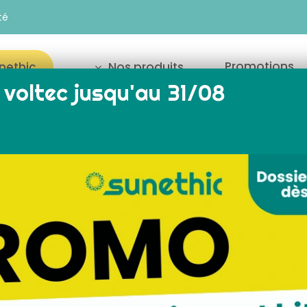
té
Promotions
unethic
Nos produits
voltec jusqu'au 31/08
our fermer
Affichage de 1–18 s
Reche
s du moment