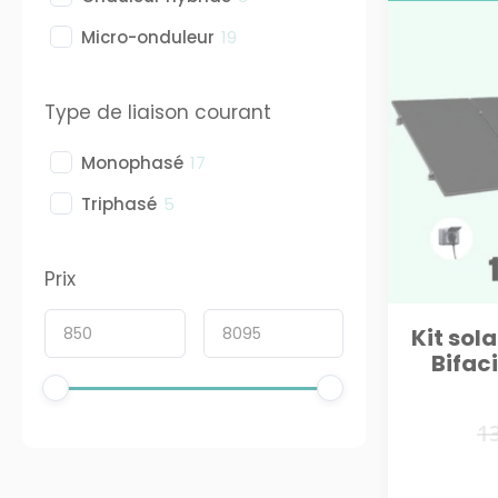
Micro-onduleur
19
Type de liaison courant
Monophasé
17
Triphasé
5
Prix
Kit sol
Bifaci
1