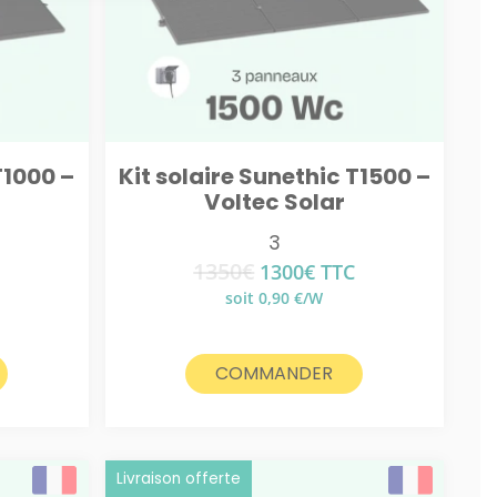
T1000 –
Kit solaire Sunethic T1500 –
Voltec Solar
3
1350
€
Le
Le
1300
€
TTC
prix
prix
soit 0,90 €/W
l
initial
actuel
était :
est :
1350€.
1300€.
COMMANDER
Livraison offerte