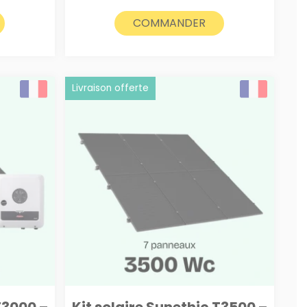
était :
est :
€.
2450€.
2350€.
COMMANDER
Livraison offerte