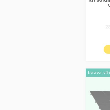
Kit sola
2
Livraison off