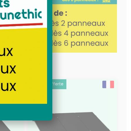
kit de fixation panneau
lé
solaire toit
Livraison offerte