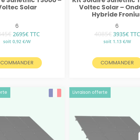
ire Sunethic T3000 –
Kit Solaire Sunethic 
Voltec Solar
Voltec Solar – Ond
Hybride Froniu
6
6
845
€
4085
€
Le
Le
Le
Le
2695
€
TTC
3935
€
TTC
prix
prix
prix
prix
soit 0,92 €/W
soit 1.13 €/W
initial
actuel
initial
actu
était :
est :
était :
est :
2845€.
2695€.
4085€.
3935
COMMANDER
COMMANDER
erte
Livraison offerte