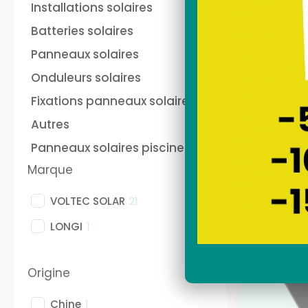
panneau solaire plug
kit 
Installations solaires
and play français
au
Batteries solaires
Sunethic sur prise 220V
fra
soi
Panneaux solaires
Sun
Nos stations solaires
Nos
Onduleurs solaires
Fixations panneaux solaires
batterie panneau solaire
Pan
Autres
plug and play Anker
pho
Panneaux solaires piscine
Tout réinit
Marque
Livraison off
VOLTEC SOLAR
21
LONGI
1
Origine
Chine
1