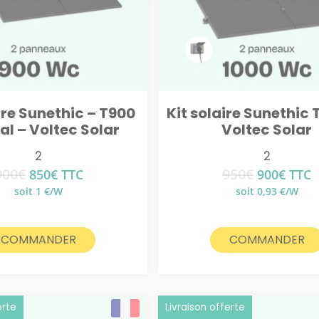
ire Sunethic – T900
Kit solaire Sunethic 
al – Voltec Solar
Voltec Solar
2
2
900
€
950
€
Le
Le
Le
Le
850
€
TTC
900
€
TTC
prix
prix
prix
prix
soit 1 €/W
soit 0,93 €/W
initial
actuel
initial
actue
était :
est :
était :
est :
900€.
850€.
950€.
900€.
COMMANDER
COMMANDER
erte
Livraison offerte