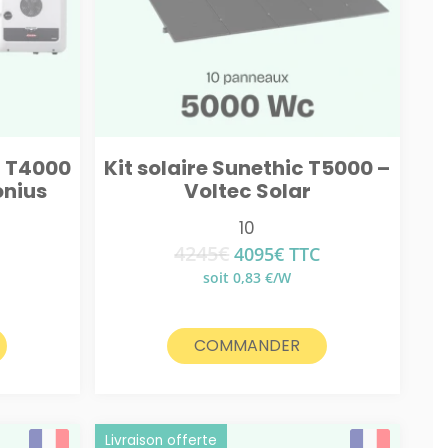
– T4000
Kit solaire Sunethic T5000 –
onius
Voltec Solar
10
4245
€
Le
Le
4095
€
TTC
prix
prix
soit 0,83 €/W
el
initial
actuel
était :
est :
€.
4245€.
4095€.
COMMANDER
Livraison offerte