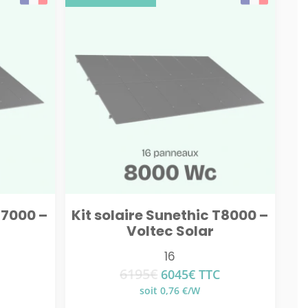
T7000 –
Kit solaire Sunethic T8000 –
Voltec Solar
16
6195
€
Le
Le
6045
€
TTC
prix
prix
soit 0,76 €/W
el
initial
actuel