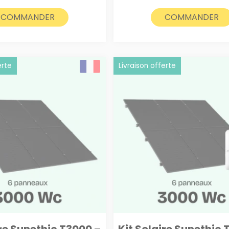
était :
est :
était :
est :
1390€.
1290€.
1550€.
1450
COMMANDER
COMMANDER
erte
Livraison offerte