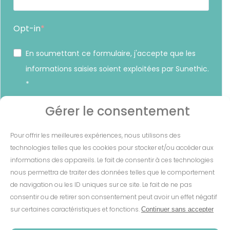
Opt-in
En soumettant ce formulaire, j'accepte que les
informations saisies soient exploitées par Sunethic.
*
Vous pouvez vous désinscrire à tout moment en cliquant sur
Gérer le consentement
le lien présent dans nos emails.
Pour offrir les meilleures expériences, nous utilisons des
S'INSCRIRE
technologies telles que les cookies pour stocker et/ou accéder aux
informations des appareils. Le fait de consentir à ces technologies
nous permettra de traiter des données telles que le comportement
de navigation ou les ID uniques sur ce site. Le fait de ne pas
consentir ou de retirer son consentement peut avoir un effet négatif
Mentions Légales
-
CGV
-
Cookies
-
sur certaines caractéristiques et fonctions.
Continuer sans accepter
Confidentialité
-
Conditions de garantie
-