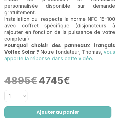
personnalisée disponible sur demande
gratuitement.
Installation qui respecte la norme NFC 15-100
avec coffret spécifique (disjoncteurs à
rajouter en fonction de la puissance de votre
compteur)
Pourquoi choisir des panneaux français
Voltec Solar ?
Notre fondateur, Thomas,
vous
apporte la réponse dans cette vidéo.
Le
Le
4895
€
4745
€
prix
prix
initial
actuel
était :
est :
4895€.
4745€.
Ajouter au panier