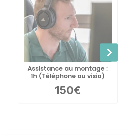
Assistance au montage :
Ass
1h (Téléphone ou visio)
2h 
150
€