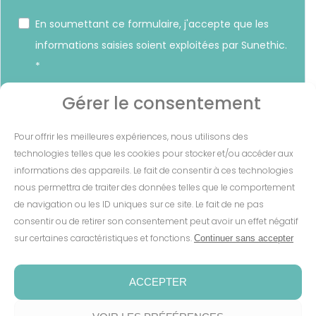
En soumettant ce formulaire, j'accepte que les
informations saisies soient exploitées par Sunethic.
*
Vous pouvez vous désinscrire à tout moment en cliquant sur
Gérer le consentement
le lien présent dans nos emails.
Pour offrir les meilleures expériences, nous utilisons des
S'INSCRIRE
technologies telles que les cookies pour stocker et/ou accéder aux
informations des appareils. Le fait de consentir à ces technologies
nous permettra de traiter des données telles que le comportement
de navigation ou les ID uniques sur ce site. Le fait de ne pas
consentir ou de retirer son consentement peut avoir un effet négatif
Mentions Légales
-
CGV
-
Cookies
-
sur certaines caractéristiques et fonctions.
Continuer sans accepter
Confidentialité
-
Conditions de garantie
-
Espace presse
ACCEPTER