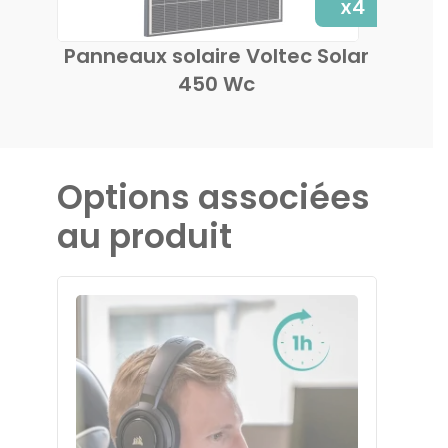
x4
Micr
Panneaux solaire Voltec Solar
450 Wc
Options associées
au produit