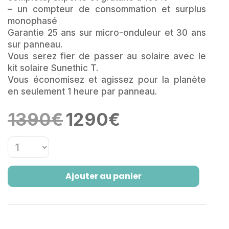
– un compteur de consommation et surplus
monophasé
Garantie 25 ans sur micro-onduleur et 30 ans
sur panneau.
Vous serez fier de passer au solaire avec le
kit solaire Sunethic T.
Vous économisez et agissez pour la planète
en seulement 1 heure par panneau.
Le
Le
1390
€
1290
€
prix
prix
initial
actuel
était :
est :
1390€.
1290€.
Ajouter au panier