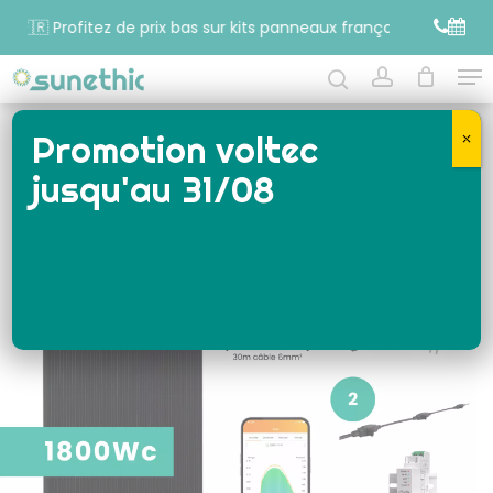
 🇫🇷 Profitez de prix bas sur kits panneaux français grâce à TVA
Me
Close
Rechercher…
account
Menu
Promotion voltec
⤬
jusqu'au 31/08