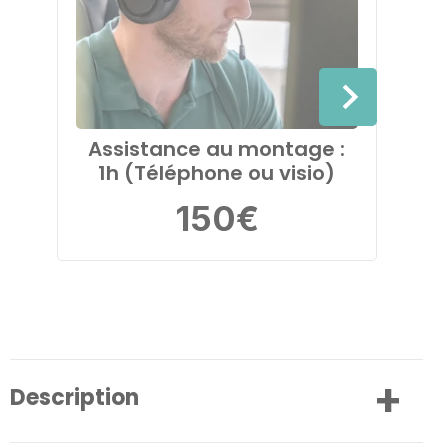
Assistance au montage :
Ass
1h (Téléphone ou visio)
2h 
150
€
Description